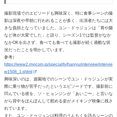
撮影現場でのエピソードも興味深く、特に食事シーンの撮
影は深夜や早朝に行われることが多く、出演者たちには大
きな負担となっていました。ユン・ドゥジュンは「胃や腸
など体が大変でした」と語り、シーズン1では監督がなか
なかOKを出さず、食べても食べても撮影が続く過酷な状
況だったことを明かしています。
参考）
https://www2.myjcom.jp/special/tv/hanryu/interview/intervie
w1508_1.shtml
興味深いのは、遊園地でのシーンでユン・ドゥジュンが実
際に乗り物が苦手だったというエピソードです。撮影前に
凹んでいる彼を、ソ・ヒョンジンが「あいご〜」と言いな
がら背中をぽんぽんして慰める姿がメイキング映像に残さ
れています。
また、ユン・ドゥジュンは料理のうんちくを語るシーンの