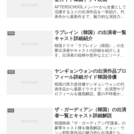
AFTERSCHOOLメンバーから女優として
活躍するユイの出演作品を一挙紹介。代
表作から最新作まで、魅力的な演技力で
多くのファンを魅了し続けている彼女の
軌跡をたどります。
ラブレイン（韓国）の出演者一覧
韓国
キャスト詳細紹介
韓国ドラマ「ラブレイン（韓国）」の主
要出演者やキャストの詳細を紹介しま
す。出演者の役柄や意外なエピソードと
は？
ヤンギョンウォンの出演作品プロ
韓国
フィール詳細ガイド韓国俳優
韓国の実力派俳優ヤンギョンウォンの代
表作品から最新ドラマまで、出演歴やプ
ロフィールを徹底解説。愛の不時着から
ビッグマウスまで主要出演作の魅力と
は？
ザ・ガーディアン（韓国）の出演
tmp
者一覧とキャスト詳細解説
韓国映画『ザ・ガーディアン/守護者』の
豪華キャスト陣を徹底解説。チョン・ウ
ソン初監督作品の魅力的な出演者たちの