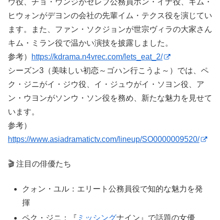
ウ役、チョ・ウンジがセレブ公務員ホン・イナ役、キム・
ヒウォンがデヨンの会社の先輩イム・テクス役を演じてい
ます。また、ファン・ソクジョンが世宗ヴィラの大家さん
キム・ミラン役で温かい演技を披露しました。
参考）
https://kdrama.n4vrec.com/lets_eat_2/
シーズン3（美味しい初恋～ゴハン行こうよ～）では、ペ
ク・ジニがイ・ジウ役、イ・ジュウがイ・ソヨン役、ア
ン・ウヨンがソンウ・ソン役を務め、新たな魅力を見せて
います。
参考）
https://www.asiadramatictv.com/lineup/SO0000009520/
🎬 注目の俳優たち
クォン・ユル：エリート公務員役で知的な魅力を発
揮
ペク・ジニ：『
ミッシング
ナイン』で話題の女優