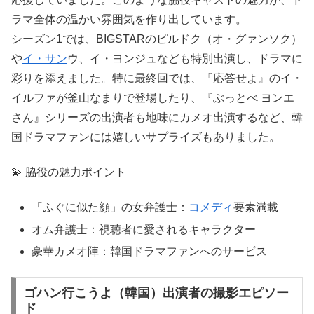
ラマ全体の温かい雰囲気を作り出しています。
シーズン1では、BIGSTARのピルドク（オ・グァンソク）
や
イ・サン
ウ、イ・ヨンジュなども特別出演し、ドラマに
彩りを添えました。特に最終回では、『応答せよ』のイ・
イルファが釜山なまりで登場したり、『ぶっとべ ヨンエ
さん』シリーズの出演者も地味にカメオ出演するなど、韓
国ドラマファンには嬉しいサプライズもありました。
💫 脇役の魅力ポイント
「ふぐに似た顔」の女弁護士：
コメディ
要素満載
オム弁護士：視聴者に愛されるキャラクター
豪華カメオ陣：韓国ドラマファンへのサービス
ゴハン行こうよ（韓国）出演者の撮影エピソー
ド