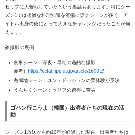
セリフに大苦戦していたという裏話もあります。特にシー
ズン1では複雑な料理知識を流暢に話すシーンが多く、ア
イドル出身の彼にとって大きなチャレンジだったことが伺
えます。
🎬 撮影の裏側
食事シーン：深夜・早朝の過酷な撮影
参考）
https://eclat.hpplus.jp/article/1600
遊園地シーン：ユン・ドゥジュンの実体験が反映
うんちくシーン：セリフの習得に苦労
ゴハン行こうよ（韓国）出演者たちの現在の活
動
シーズン1放送から約10年が経過した現在、出演者たちは