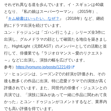
それぞれ異なる道を歩んでいます。イ・スギョンは40歳
となり、『私の娘はスーパーウーマン』（2015年）、
『
キム秘書はいったい、なぜ？
』（2018年）など、継続
的にドラマ出演を続けています。
ユン・ドゥジュンは「ゴハン行こうよ」シリーズ全3作に
出演し、グルメドラマの顔として確固たる地位を築きまし
た。HightLight（元BEAST）のメンバーとしての活動と並
行して、俳優業でも『ラジオロマンス～愛のリクエスト
～』などに出演し、演技の幅を広げています。
参考）
https://yomuno.jp/posts/122149
ソ・ヒョンジンは、シーズン2での好演が評価され、その
後も数多くの作品に出演。特に恋愛ドラマでの演技が高く
評価されています。また、同世代の俳優イ・ジュスンとの
共演では、「演技に深みがあって一緒に作品に関われて良
かった」とユン・ドゥジュンがコメントするなど、業界内
でも高い評価を得ています。