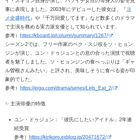
イ・スギョン自身が演じ、バツイチ女性の等身大の姿を見
事に表現しました。2003年にデビューした彼女は、『
ヨ
メ全盛時代
』や『千万回愛してます』など数多くのドラマ
で主演を務める実力派女優として知られています。
参考）
https://kboard.jp/column/summary/1267/
シーズン2では、フリー作家のペク・スジ役をソ・ヒョン
ジンが演じ、ユン・ドゥジュンとの息の合った演技で視聴
者を魅了しました。ソ・ヒョンジンの食べっぷりは「ギャ
ル曽根さんみたい」と評され、美味しそうに食べる姿が印
象的でした。
参考）
https://eiga.com/drama/series/Lets_Eat_2/
✨ 主演俳優の特徴
ユン・ドゥジュン：「彼氏にしたいアイドル」2年連
続受賞
参考）
https://kirikoro.exblog.jp/20471672/