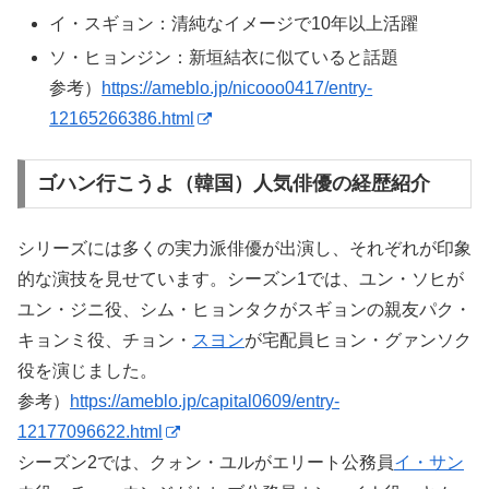
イ・スギョン：清純なイメージで10年以上活躍
ソ・ヒョンジン：新垣結衣に似ていると話題
参考）
https://ameblo.jp/nicooo0417/entry-
12165266386.html
ゴハン行こうよ（韓国）人気俳優の経歴紹介
シリーズには多くの実力派俳優が出演し、それぞれが印象
的な演技を見せています。シーズン1では、ユン・ソヒが
ユン・ジニ役、シム・ヒョンタクがスギョンの親友パク・
キョンミ役、チョン・
スヨン
が宅配員ヒョン・グァンソク
役を演じました。
参考）
https://ameblo.jp/capital0609/entry-
12177096622.html
シーズン2では、クォン・ユルがエリート公務員
イ・サン