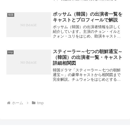
役柄と背景について詳しく紹介します。
韓国映画ファン必見の情報が満載です
が、あなたはこの作品のキャストについ
ポッサム（韓国）の出演者一覧を
韓国
てどれだけ知っていますか？
キャストとプロフィールで解説
ポッサム（韓国）の出演者情報を詳しく
紹介しています。主演のチョン・イルと
クォン・ユリをはじめ、助演キャスト陣
のプロフィールや代表作品をまとめまし
た。あなたの推しキャストは見つかりま
すか？
スティーラー～七つの朝鮮通宝～
tmp
（韓国）の出演者一覧・キャスト
詳細相関図
韓国ドラマ「スティーラー～七つの朝鮮
通宝～」の豪華キャストから相関図まで
完全解説。チュウォンをはじめとする主
要出演者の詳細情報をお探しですか？
ホーム
tmp