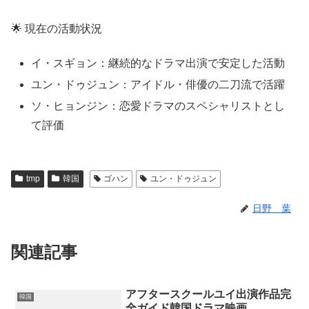
🌟 現在の活動状況
イ・スギョン：継続的なドラマ出演で安定した活動
ユン・ドゥジュン：アイドル・俳優の二刀流で活躍
ソ・ヒョンジン：恋愛ドラマのスペシャリストとし
て評価
tmp
韓国
ゴハン
ユン・ドゥジュン
日野 葉
関連記事
アフタースクールユイ出演作品完
韓国
全ガイド韓国ドラマ映画