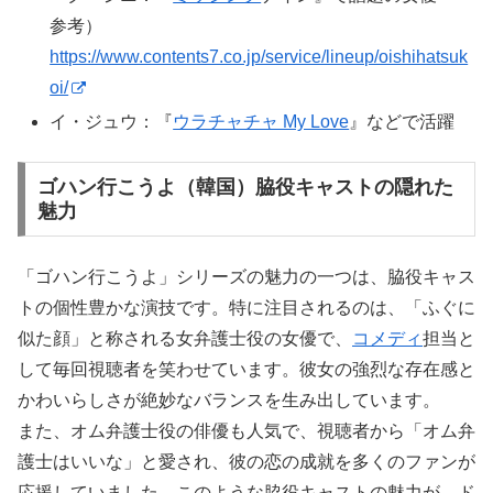
参考）
https://www.contents7.co.jp/service/lineup/oishihatsuk
oi/
イ・ジュウ：『
ウラチャチャ My Love
』などで活躍
ゴハン行こうよ（韓国）脇役キャストの隠れた
魅力
「ゴハン行こうよ」シリーズの魅力の一つは、脇役キャス
トの個性豊かな演技です。特に注目されるのは、「ふぐに
似た顔」と称される女弁護士役の女優で、
コメディ
担当と
して毎回視聴者を笑わせています。彼女の強烈な存在感と
かわいらしさが絶妙なバランスを生み出しています。
また、オム弁護士役の俳優も人気で、視聴者から「オム弁
護士はいいな」と愛され、彼の恋の成就を多くのファンが
応援していました。このような脇役キャストの魅力が、ド