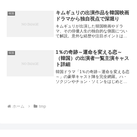
情報も気になりませんか？
キムギュリの出演作品を韓国映画
韓国
ドラマから独自視点で深堀り
キムギュリが出演した韓国映画やドラ
マ、その俳優人生の独自的な側面につい
て解説。意外な経歴や注目ポイントは何
か？
1％の奇跡～運命を変える恋～
韓国
（韓国）の出演者一覧主演キャス
ト詳細
韓国ドラマ「1％の奇跡～運命を変える恋
～」の豪華キャスト陣を完全網羅。ハ・
ソクジンやチョン・ソミンをはじめとす
る主要キャストから脇役まで、出演者の
詳細プロフィールと役柄を徹底解説。あ
なたが気になるあのキャストの魅力を再
発見できるのではないでしょうか？
ホーム
tmp