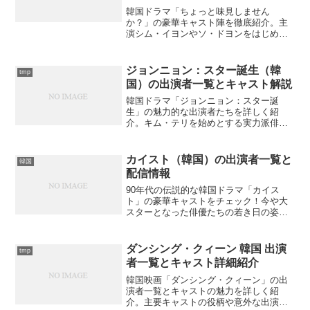
韓国ドラマ「ちょっと味見しません
か？」の豪華キャスト陣を徹底紹介。主
演シム・イヨンやソ・ドヨンをはじめと
する魅力的な出演者たちの役柄や経歴を
詳しく解説します。あなたも気になる俳
優を見つけてみませんか？
ジョンニョン：スター誕生（韓
tmp
国）の出演者一覧とキャスト解説
韓国ドラマ「ジョンニョン：スター誕
生」の魅力的な出演者たちを詳しく紹
介。キム・テリを始めとする実力派俳優
陣の役柄や代表作品、メラン国劇団のメ
ンバーたちの演技の魅力を徹底解説しま
す。あなたの推しキャストは誰でしょう
カイスト（韓国）の出演者一覧と
韓国
か？
配信情報
90年代の伝説的な韓国ドラマ「カイス
ト」の豪華キャストをチェック！今や大
スターとなった俳優たちの若き日の姿か
ら、話題のエピソードまで詳しく紹介。
あなたの推し俳優も出演していた？
ダンシング・クィーン 韓国 出演
tmp
者一覧とキャスト詳細紹介
韓国映画「ダンシング・クィーン」の出
演者一覧とキャストの魅力を詳しく紹
介。主要キャストの役柄や意外な出演者