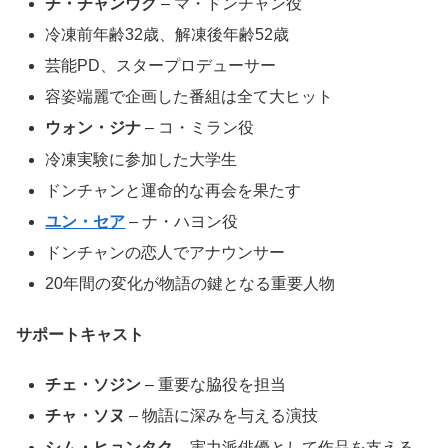
チ・チャンウク
– マ・ドンチャン役
冷凍前年齢32歳、解凍後年齢52歳
芸能PD、スタープロデューサー
容姿端麗で企画した番組は全て大ヒット
ウォン・ジナ
– コ・ミラン役
冷凍実験に参加した大学生
ドンチャンと運命的な再会を果たす
ユン・セア
– ナ・ハヨン役
ドンチャンの恋人でアナウンサー
20年間の変化が物語の鍵となる重要人物
サポートキャスト
チェ・ソジン
– 重要な脇役を担当
チャ・ソヌ
– 物語に深みを与える演技
シム・ヒョンタク
– 実力派俳優として作品を支える