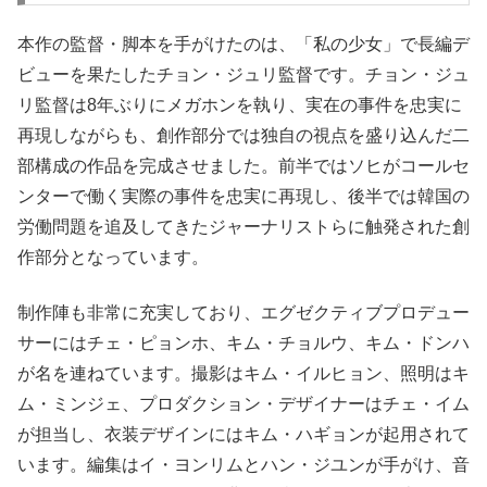
本作の監督・脚本を手がけたのは、「私の少女」で長編デ
ビューを果たしたチョン・ジュリ監督です。チョン・ジュ
リ監督は8年ぶりにメガホンを執り、実在の事件を忠実に
再現しながらも、創作部分では独自の視点を盛り込んだ二
部構成の作品を完成させました。前半ではソヒがコールセ
ンターで働く実際の事件を忠実に再現し、後半では韓国の
労働問題を追及してきたジャーナリストらに触発された創
作部分となっています。
制作陣も非常に充実しており、エグゼクティブプロデュー
サーにはチェ・ピョンホ、キム・チョルウ、キム・ドンハ
が名を連ねています。撮影はキム・イルヒョン、照明はキ
ム・ミンジェ、プロダクション・デザイナーはチェ・イム
が担当し、衣装デザインにはキム・ハギョンが起用されて
います。編集はイ・ヨンリムとハン・ジユンが手がけ、音