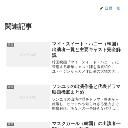
日野 葉
関連記事
マイ・スイート・ハニー（韓国）
韓国
出演者一覧と主要キャスト完全解
説
韓国映画『マイ・スイート・ハニー』に
登場する豪華キャスト陣を徹底紹介。
ユ・ヘジンからカメオ出演の大物スター
まで、全出演者の情報をまとめました。
あなたのお気に入りの俳優は誰？
ソンユリの出演作品と代表ドラマ
韓国
映画徹底まとめ
ソンユリの出演作品をドラマ・映画から
厳選し、ヒット作や知られざる魅力まで
徹底解説。あなたの一番好きな作品はど
れ？
マスクガール（韓国）の出演者一
韓国