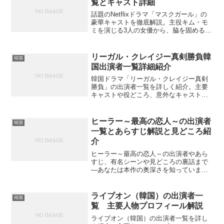
覧とキャスト詳細
話題のNetflixドラマ「マスクガール」の
豪華キャストを徹底解説。主役キム・モ
ミを演じる3人の女優から、脇を固める実
力派俳優まで詳細な出演者情報をお届
け。あの有名俳優も出演していた？
リーガル・クレイジー真剣勝負韓
韓国
国出演者一覧詳細紹介
韓国ドラマ「リーガル・クレイジー真剣
勝負」の出演者一覧を詳しく紹介。主要
キャストや役どころ、意外なキャスト情
報とは何か？
ヒーラー～最高の恋人～の出演者
韓国
一覧とあらすじ解説と見どころ紹
介
ヒーラー～最高の恋人～の出演者やあら
すじ、有名シーンや見どころの裏話まで
―あなたは本作の奥深さを知っています
か？
ライブオン（韓国）の出演者一
韓国
覧 主要人物プロフィール解説
ライブオン（韓国）の出演者一覧を詳し