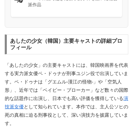
派作品
あしたの少女（韓国）主要キャストの詳細プロ
フィール
「あしたの少女」の主要キャストには、韓国映画界を代表
する実力派女優ペ・ドゥナが刑事ユジン役で出演していま
す。ペ・ドゥナは「グエムル-漢江の怪物-」や「空気人
形」、近年では「ベイビー・ブローカー」など数々の国際
的な話題作に出演し、日本でも高い評価を獲得している
演
技派女優
として知られています。本作では、主人公ソヒの
死の真相に迫る刑事役として、深い演技力を披露していま
す。