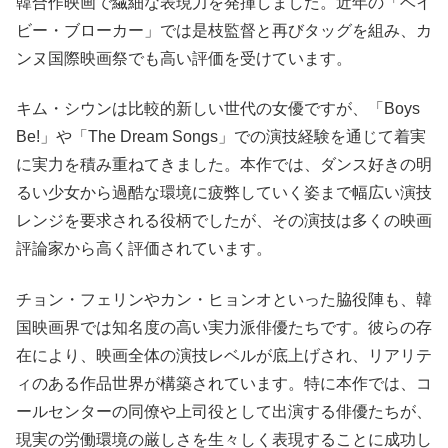
韓合作映画で繊細な表現力を発揮しました。近年の「ベイ
ビー・ブローカー」では是枝監督と再びタッグを組み、カ
ンヌ国際映画祭でも高い評価を受けています。
キム・シウンは比較的新しい世代の女優ですが、「Boys
Be!」や「The Dream Songs」での演技経験を通じて着実
に実力を積み重ねてきました。本作では、ダンス好きの明
るい少女から過酷な環境に疲弊していく姿まで幅広い演技
レンジを要求される役柄でしたが、その演技は多くの映画
評論家から高く評価されています。
チョン・フェリンやカン・ヒョンオといった脇役陣も、韓
国映画界では知名度の高い実力派俳優たちです。彼らの存
在により、映画全体の演技レベルが底上げされ、リアリテ
ィのある作品世界が構築されています。特に本作では、コ
ールセンターの同僚や上司役として出演する俳優たちが、
現実の労働環境の厳しさを生々しく表現することに成功し