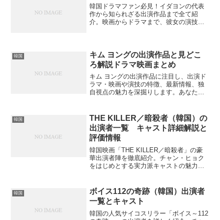
韓国ドラマファン必見！イダヨンの代表
作から知られざる出演作品まで全て紹
介。映画からドラマまで、彼女の演技の
軌跡を辿ってみませんか？
キム ヨングの出演作品と見どこ
韓国
ろ解説ドラマ映画まとめ
キム ヨングの出演作品に注目し、出演ド
ラマ・映画や演技の特徴、最新情報、独
自視点の魅力を深掘りします。あなたは
どの作品が気になりますか？
THE KILLER／暗殺者（韓国）の
韓国
出演者一覧 キャスト詳細解説と
評価情報
韓国映画「THE KILLER／暗殺者」の豪
華出演者陣を徹底紹介。チャン・ヒョク
をはじめとする実力派キャストの魅力と
演技力について詳しく解説。あなたもこ
の作品の出演者に興味を持ちませんか？
ボイス112の奇跡（韓国）出演者
韓国
一覧とキャスト
韓国の人気サイコスリラー「ボイス～112