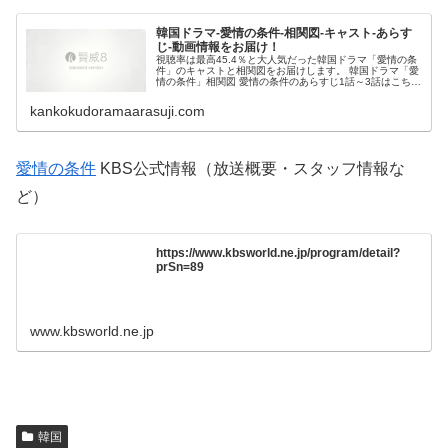
韓国ドラマ-愛情の条件-相関図-キャスト-あらす
じ-動画情報をお届け！
視聴率は最高45.4％と大人気だった韓国ドラマ「愛情の条
件」のキャストと相関図をお届けします。 韓国ドラマ「愛
情の条件」相関図 愛情の条件のあらすじ1話～3話はこちら
⇒愛情の条件あらすじ1話～3話 愛情の条件のあらすじ …
kankokudoramaarasuji.com
愛情の条件
KBS公式情報（放送概要・スタッフ情報な
ど）
https://www.kbsworld.ne.jp/program/detail?
prSn=89
www.kbsworld.ne.jp
韓国