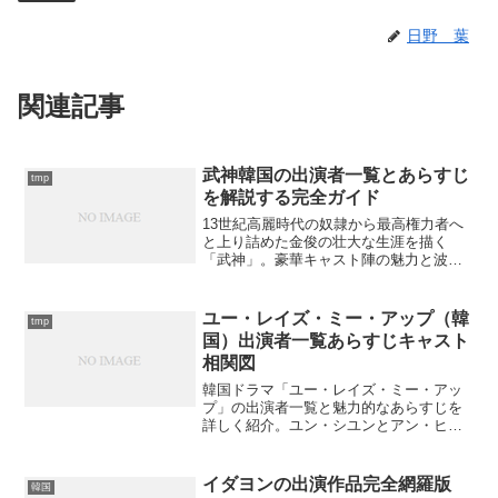
日野 葉
関連記事
武神韓国の出演者一覧とあらすじ
tmp
を解説する完全ガイド
13世紀高麗時代の奴隷から最高権力者へ
と上り詰めた金俊の壮大な生涯を描く
「武神」。豪華キャスト陣の魅力と波乱
万丈のあらすじを徹底解説。このドラマ
に秘められた知られざるエピソードとは?
ユー・レイズ・ミー・アップ（韓
tmp
国）出演者一覧あらすじキャスト
相関図
韓国ドラマ「ユー・レイズ・ミー・アッ
プ」の出演者一覧と魅力的なあらすじを
詳しく紹介。ユン・シユンとアン・ヒヨ
ンによる感動的な再起奮闘ラブコメの世
界を知りたくありませんか？
イダヨンの出演作品完全網羅版
韓国