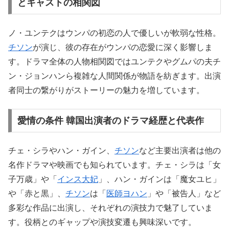
とキャストの相関図
ノ・ユンテクはウンパの初恋の人で優しいが軟弱な性格。
チソン
が演じ、彼の存在がウンパの恋愛に深く影響しま
す。ドラマ全体の人物相関図ではユンテクやグムパの夫チ
ン・ジョンハンら複雑な人間関係が物語を紡ぎます。出演
者同士の繋がりがストーリーの魅力を増しています。
愛情の条件 韓国出演者のドラマ経歴と代表作
チェ・シラやハン・ガイン、
チソン
など主要出演者は他の
名作ドラマや映画でも知られています。チェ・シラは「女
子万歳」や「
インス大妃
」、ハン・ガインは「魔女ユヒ」
や「赤と黒」、
チソン
は「
医師ヨハン
」や「被告人」など
多彩な作品に出演し、それぞれの演技力で魅了していま
す。役柄とのギャップや演技変遷も興味深いです。