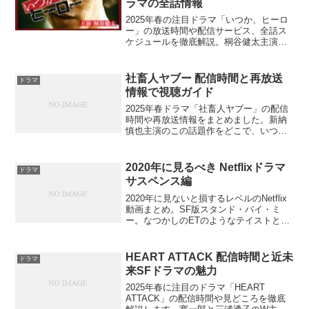
ラマの全話情報
2025年春の注目ドラマ「いつか、ヒーロ
ー」の放送時間や配信サービス、全話ス
ケジュールを徹底解説。桐谷健太主演の
復讐エンターテインメントの見どころと
は？あなたはどの配信サービスで視聴し
ますか？
社畜人ヤブー 配信時間と再放送
ドラマ
情報で視聴ガイド
2025年春ドラマ「社畜人ヤブー」の配信
時間や再放送情報をまとめました。新納
慎也主演のこの話題作をどこで、いつ、
どのように視聴できるのか気になりませ
んか？
2020年に見るべき Netflixドラマ
ドラマ
サスペンス編
2020年に見ないと損するレベルのNetflix
動画まとめ。SF版スタンド・バイ・ミ
ー。なつかしのETのようなテイストと、
子どもたちの冒険感がいい大人をワクワ
クさせる。このクォリティをシーズン３
まで保ち続けるのは立派。ちょうどいい
HEART ATTACK 配信時間と近未
ドラマ
長さ。ペー...
来SFドラマの魅力
2025年春に注目のドラマ「HEART
ATTACK」の配信時間や見どころを徹底