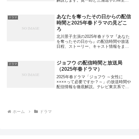
解説します。寛一郎と三浦透子のW主演
で贈る近未来SFドラマの魅力とは？放送
を見逃さないためにも、この情報をチェ
ックしておきませんか？
あなたを奪ったその日からの配信
ドラマ
時間と2025年春ドラマの見どこ
ろ
北川景子主演の2025年春ドラマ『あなた
を奪ったその日から』の配信時間や放送
日程、ストーリー、キャスト情報をまと
めました。TVer・FODでの見逃し配信情
報も掲載。復讐と母性が交錯する本作、
あなたはどんな結末を予想しますか？
ジョフウ の配信時間と放送局
ドラマ
（2025年春ドラマ）
2025年春ドラマ「ジョフウ ～女性に
××××って必要ですか？～」の放送時間や
配信情報を徹底解説。テレビ東京系で火
曜深夜に放送、見逃し配信サービスや
Netflixでの独占配信も。山崎紘菜主演の
女性用風俗を舞台にしたヒューマンドラ
マ、あなたはどんな視聴方法を選びます
か？
ホーム
ドラマ